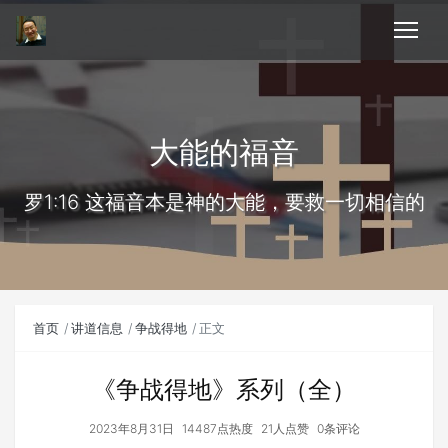
大能的福音
罗1:16 这福音本是神的大能，要救一切相信的
首页
讲道信息
争战得地
正文
《争战得地》系列（全）
2023年8月31日
14487点热度
21人点赞
0条评论