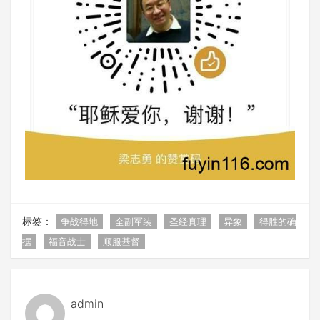
标签：
争战得地
全副军装
圣经真理
异象
得胜的确
据
福音战士
顺服基督
admin