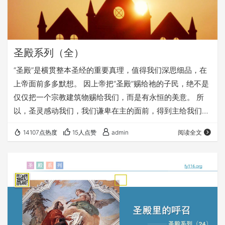
圣殿系列（全）
“圣殿”是横贯整本圣经的重要真理，值得我们深思细品，在
上帝面前多多默想。 因上帝把“圣殿”赐给祂的子民，绝不是
仅仅把一个宗教建筑物赐给我们，而是有永恒的美意。 所
以，圣灵感动我们，我们谦卑在主的面前，得到主给我们的
指引，认真查考圣经，形成了这24讲《圣殿系列》，盼望这
14107点热度
15人点赞
admin
阅读全文
系列讲道，不仅祝福我们现在听道的人，还要祝福我们的后
代，都要“建造主圣殿，打开得胜门”。 愿这系列讲道能让：
更多人来到耶和华的圣殿中，瞻仰基督的荣美， 来到神的殿
中，看见天上的光； 来到神的殿中，被天上的异象所激励，
尽心竭力，为主而活！ 欢迎收听：…