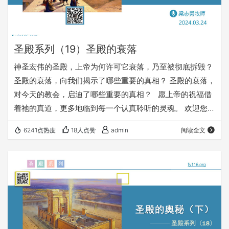
圣殿系列（19）圣殿的衰落
神圣宏伟的圣殿，上帝为何许可它衰落，乃至被彻底拆毁？
圣殿的衰落，向我们揭示了哪些重要的真相？ 圣殿的衰落，
对今天的教会，启迪了哪些重要的真相？ 愿上帝的祝福借
着祂的真道，更多地临到每一个认真聆听的灵魂。 欢迎您收
听： 《圣殿的衰落》 https://fy116.org/zxtt 您也可以点击
6241点热度
18人点赞
admin
阅读全文
下面的链接，重温之前的信息： 《圣殿系列》 ⚠️⚠️⚠️ 注意
⚠️⚠️⚠️ 因为微信会有较严苛无理的屏蔽做法，所以我们网站
的文章，经常会出现在微信里无法正常打开的情况。 遇到这
种情况，大家不用慌，只要在微…