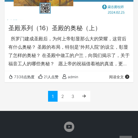
圣殿系列（16）圣殿的奥秘（上）
所罗门建成圣殿后，为何上帝彰显那么大的荣耀，这背后
有什么奥秘？ 圣殿的布局，特别是“外邦人院”的设立，彰显
了怎样的奥秘？ 在圣殿中做工的户兰，向我们揭示了，关于
福音工人的哪些奥秘？ 愿上帝的祝福借着祂的真道，更多
地临到每一个认真聆听的灵魂。 欢迎您收听： 《圣殿的奥
7338点热度
21人点赞
admin
阅读全文
秘》 https://fy116.org/5v06 您也可以点击下面的链接，重
温之前的信息： 《圣殿系列》 ⚠️⚠️⚠️ 注意 ⚠️⚠️⚠️ 因为微
1
2
3
信会有较严苛无理的屏蔽做法，所以我们网站的文章，经常
会出现在微信里无法正…