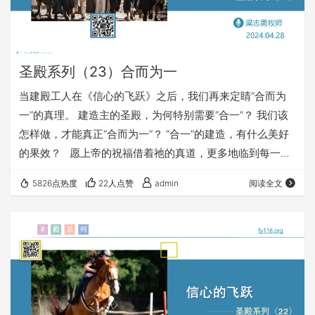
圣殿系列（23）合而为一
当建殿工人在《信心的飞跃》之后，我们再来定睛“合而为
一”的真理。 建造主的圣殿，为何特别需要“合一”？ 我们该
怎样做，才能真正“合而为一”？ “合一”的建造，有什么美好
的果效？ 愿上帝的祝福借着祂的真道，更多地临到每一个
认真聆听的灵魂。 欢迎您收听： 《合而为一》
5826点热度
22人点赞
admin
阅读全文
https://fy116.org/toda 您也可以点击下面的链接，重温之
前的信息： 《圣殿系列》 ⚠️⚠️⚠️ 注意 ⚠️⚠️⚠️ 因为微信会
有较严苛无理的屏蔽做法，所以我们网站的文章，经常会出
现在微信里无法正常打开…