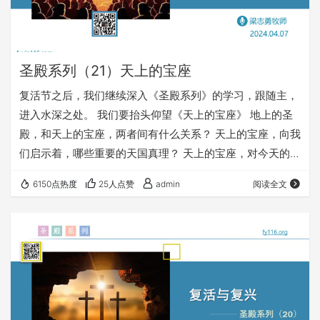
圣殿系列（21）天上的宝座
复活节之后，我们继续深入《圣殿系列》的学习，跟随主，
进入水深之处。 我们要抬头仰望《天上的宝座》 地上的圣
殿，和天上的宝座，两者间有什么关系？ 天上的宝座，向我
们启示着，哪些重要的天国真理？ 天上的宝座，对今天的我
们，又意味着什么？ 愿上帝的祝福借着祂的真道，更多地
6150点热度
25人点赞
admin
阅读全文
临到每一个认真聆听的灵魂。 欢迎您收听： 《天上的宝
座》 https://fy116.org/d4su 您也可以点击下面的链接，重
温之前的信息： 《圣殿系列》 ⚠️⚠️⚠️ 注意 ⚠️⚠️⚠️ 因为微
信会有较严苛无理的屏…