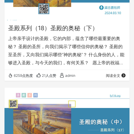
圣殿系列（18）圣殿的奥秘（下）
上帝亲手设计的圣殿，它的内部，蕴含了哪些最重要的奥
秘？ 圣殿的圣所，向我们揭示了哪些信仰的奥秘？ 圣殿的
至圣所，又向我们揭示哪些“神的奥秘”？ 什么身份的人，能
够进入圣殿，与今天的我们，有何关系？ 愿上帝的祝福借
着祂的真道，更多地临到每一个认真聆听的灵魂。 欢迎您收
6259点热度
21人点赞
admin
阅读全文
听： 《圣殿的奥秘（下）》 https://fy116.org/qtz2 您也可
以点击下面的链接，重温之前的信息： 《圣殿系列》
⚠️⚠️⚠️ 注意 ⚠️⚠️⚠️ 因为微信会有较严苛无理的屏蔽做法，
所以我们网站的文章，经常会出现在微信…