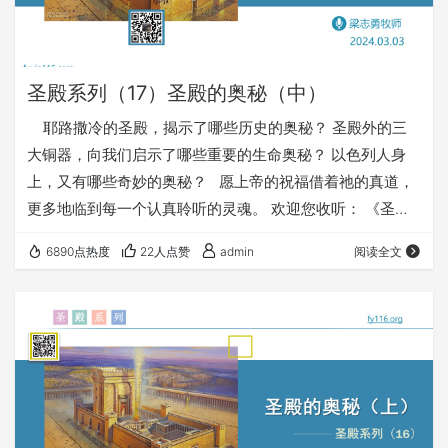
圣殿系列（17）圣殿的奥秘（中）
耶路撒冷的圣殿，揭示了哪些历史的奥秘？ 圣殿外的三
大铜器，向我们启示了哪些重要的生命奥秘？ 以色列人身
上，又有哪些奇妙的奥秘？ 愿上帝的祝福借着祂的真道，
更多地临到每一个认真聆听的灵魂。 欢迎您收听： 《圣殿
的奥秘（中）》 https://fy116.org/2h6q 您也可以点击下面
6890点热度
22人点赞
admin
阅读全文
的链接，重温之前的信息： 《圣殿系列》 ⚠️⚠️⚠️ 注意
⚠️⚠️⚠️ 因为微信会有较严苛无理的屏蔽做法，所以我们网站
的文章，经常会出现在微信里无法正常打开的情况。 遇到…