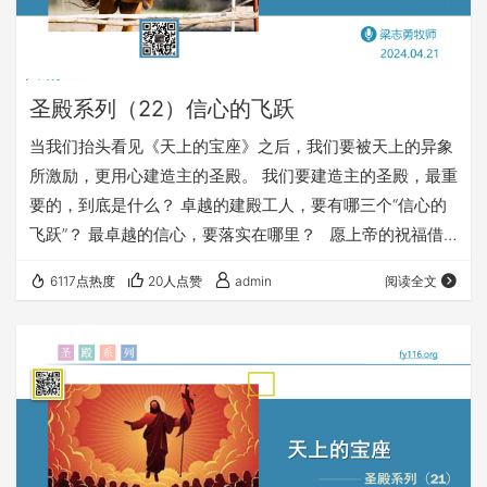
圣殿系列（22）信心的飞跃
当我们抬头看见《天上的宝座》之后，我们要被天上的异象
所激励，更用心建造主的圣殿。 我们要建造主的圣殿，最重
要的，到底是什么？ 卓越的建殿工人，要有哪三个“信心的
飞跃”？ 最卓越的信心，要落实在哪里？ 愿上帝的祝福借
着祂的真道，更多地临到每一个认真聆听的灵魂。 欢迎您收
6117点热度
20人点赞
admin
阅读全文
听： 《信心的飞跃》 https://fy116.org/npa9 您也可以点
击下面的链接，重温之前的信息： 《圣殿系列》 特别推荐
信息： 争战得地（16）跨过约旦河 祭坛系列（8）基甸的祭
坛 以利亚（11）门徒三站 …