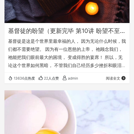
基督徒的盼望（更新完毕 第10讲 盼望不至于羞耻）
基督徒是这是个世界里最幸福的人， 因为无论什么时候，我
们都不需要绝望。 因为有一位恩慈的上帝， 祂顾念我们，
祂能把我们眼前最大的困境， 变成得胜的宴席！ 所以，无
论这个世界如何黑暗， 不管我们自己经历多少挫折和眼泪，
愿主引领我们， 总是怀揣着“盼望”， 坚忍向前， 直到见主
13636点热度
22人点赞
admin
阅读全文
面的日子！ 请听： 《基督徒的盼望》
https://fy116.org/1eac 点击各讲的链接，或相应音频小三角
前的“►”就可以播放收听了，后面的“下载按钮”则可以把录音
mp3下载到您的电脑或手机上： 第01讲 盼望的…