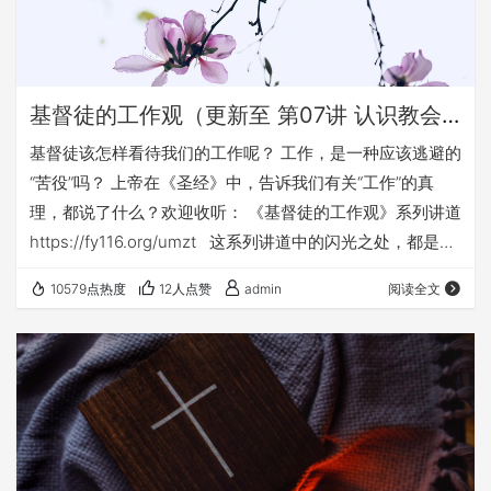
基督徒的工作观（更新至 第07讲 认识教会工作）
基督徒该怎样看待我们的工作呢？ 工作，是一种应该逃避的
“苦役”吗？ 上帝在《圣经》中，告诉我们有关“工作”的真
理，都说了什么？欢迎收听： 《基督徒的工作观》系列讲道
https://fy116.org/umzt 这系列讲道中的闪光之处，都是因
为上帝的恩典和怜悯，愿荣耀都归给祂； 这系列信息中不足
10579点热度
12人点赞
admin
阅读全文
之处，都因我这个传道人的个人的有限和不足； 愿圣灵引导
你可以慎思明辨，总是向上帝充满感恩。 无论这个世界如
何黑暗， 不管我们在工作上经历了多少挫折和痛苦， 愿主
借着这系列的信息，引领我们的听…