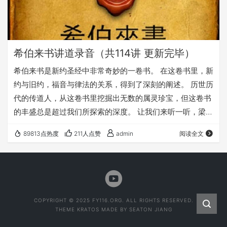
希伯来书讲道录音（共114讲 更新完毕）
希伯来书是新约圣经中非常奇妙的一卷书。 在这卷书里，新
约与旧约，福音与律法的关系，得到了深刻的阐述。 历世历
代的传道人，从这卷书里挖掘出无数的属灵珍宝，但这卷书
的丰盛总是超过我们所探索的深度。 让我们来听一听，梁志
勇牧师对这卷书的讲解。 盼望我们所做的，能引导你更认识
89813点热度
211人点赞
admin
阅读全文
福音的长阔高深，更明白新旧约的关联与不同，就大得造
就，灵里更新！ 我们的《希伯来书系列讲道》历时三年，
共计114讲。 求主祝福这114篇讲道，让每一讲都成为听众
的祝福，因为若没有主的祝福，我们所做的一切都没有意
义，若有了主的祝福，我们的工…
COPYRIGHT © 2025 FY116.ORG. ALL RIGHTS RESERVED.
THEME
KRATOS
MADE BY
SEATON JIANG