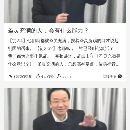
圣灵充满的人，会有什么能力？
【徒2:4】他们就都被圣灵充满，按着圣灵所赐的口才说起
别国的话来。 【徒2:32】这耶稣， 神已经叫他复活了，
我们都为这事作见证。 完整讲道，请点击👇 《圣灵充满是
什么意思？》 圣灵充满的人，总想高举基督，传扬福音，
欢迎大家收听【基督为王系列】第02讲 《基督为王（02）
3070点热度
4人点赞
admin
阅读全文
生而为王》 https://fy116.org/2v41 本文链接：
https://fy116.org/kr3r