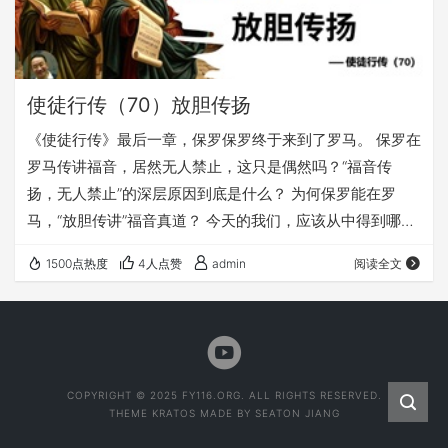
使徒行传（70）放胆传扬
《使徒行传》最后一章，保罗保罗终于来到了罗马。 保罗在
罗马传讲福音，居然无人禁止，这只是偶然吗？“福音传
扬，无人禁止”的深层原因到底是什么？ 为何保罗能在罗
马，“放胆传讲”福音真道？ 今天的我们，应该从中得到哪些
重要的提醒和激励？ 愿上帝的祝福借着祂的真道，更多地
1500点热度
4人点赞
admin
阅读全文
临到每一个认真聆听的灵魂。 欢迎您收听： 《使徒行传
（70）放胆传扬》 更多宝贵的福音内容，尽在fy116.org 本
文链接（若微信无法正常打开，可以复制下面的链接，在浏
览器里打开）： https://fy116.org/fnld…
COPYRIGHT © 2025 FY116.ORG. ALL RIGHTS RESERVED.
THEME
KRATOS
MADE BY
SEATON JIANG